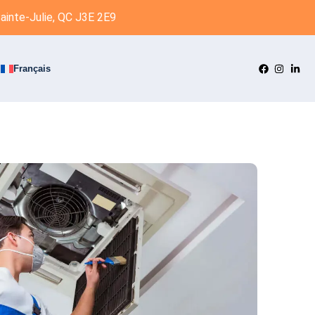
ainte-Julie, QC J3E 2E9
Français